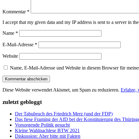
Kommentar
*
I accept that my given data and my IP address is sent to a server in 
Name
*
E-Mail-Adresse
*
Website
Name, E-Mail-Adresse und Website in diesem Browser für meine
Diese Website verwendet Akismet, um Spam zu reduzieren.
Erfahre,
zuletzt gebloggt
Der Tabubruch des Friedrich Merz (und der FDP)
Das fiese Framing der AfD bei der Konstituierung des Thüring
Vorsorgende Politik gesucht
Kleine Wahlnachlese BTW 2021
Diskussion: Aber bitte mit Fakten