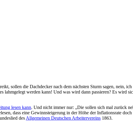
eikt, sollen die Dachdecker nach dem nächsten Sturm sagen, nein, ich k
es lahmgelegt werden kann! Und was wird dann passieren? Es wird sich h
eitung lesen kann
. Und nicht immer nur: „Die sollen sich mal zurück n
esen, dass eine Gewinnsteigerung in der Höhe der Inflationsrate doch
Bundeslied des
Allgemeinen Deutschen Arbeitervereins
1863.