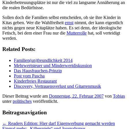
Kinderbetreuungsplätze ist nur die viel zu langsame Annäherung an
die realen Bedürfnisse.
Sollen doch die Familien selbst entscheiden, ob sie ihre Kinder in
Kitas geben. Wer die Wahlfreiheit
ernst
nimmt, der kann eigentlich
nichts gegen neue Kitaplätze haben. Es sei denn, der ideologische
Fetisch, bei dem einer Frau nur die
Mutterrolle
hat, soll verteidigt
werden.
Related Posts:
Familien(un)freundlichkeit 2014
Mehrwertsteuer und Minderwertdiskussion
Das Hausfrauchen-Prinzip
Post vom Pascha
Kinderfreies Restaurant
Discovery, Vertrauensverlust und Gitarrenmusik
Dieser Beitrag wurde am
Donnerstag, 22. Februar 2007
von
Tobias
unter
politisches
veröffentlicht.
Beitragsnavigation
←
Readers Edition: Hier darf Eigenwerbung gemacht werden
Einmal mehr: „Killerspiele“ und Journalismus
→