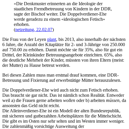
»Die Denkmuster erinnerten an die Ideologie der
staatlichen Fremdbetreuung von Kindern in der DDR,
sagte der Bischof weiter. Die Doppelverdiener-Ehe
werde geradezu zu einem «ideologischen Fetisch»
erhoben.
(
netzeitung, 22.02.07
)
Die Frau von der Leyen
plant
, bis 2013, also innerhalb der nächsten
6 Jahre, die Anzahl der Kitaplätze für 2- und 3-Jährige von 250.000
auf 750.00 zu erhöhen. Damit möchte sie für 35%, also für gut ein
Drittel, der Kleinkinder Betreuungsangebote einrichten. 65%, also
die deutliche Mehrheit der Kinder, müssten von ihren Eltern (meist:
der Mutter) zu Hause betreut werden.
Bei diesen Zahlen muss man erstmal drauf kommen, eine DDR-
Betreuung und Fixierung auf erwerbstätige Mütter herauszulesen.
Die Doppelverdiener-Ehe wird auch nicht zum Fetisch erhoben.
Das braucht sie gar nicht. Das ist nämlich schon Realität. Entweder
weil a) die Frauen gerne arbeiten
wollen
oder b) arbeiten
müssen
, da
ansonsten das Geld nicht reicht.
Die Alleinverdiener-Ehe ist ein Modell der alten Bundesrepublik,
mit sicheren und gutbezahlten Arbeitsplätzen für die Mittelschicht.
Die gibt es im Osten nur sehr selten und im Westen immer weniger.
Die zahlenmäßig vorsichtige Ausweitung der