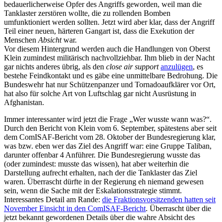
bedauerlicherweise Opfer des Angriffs geworden, weil man die
Tanklaster zerstören wollte, die zu rollenden Bomben
umfunktioniert werden sollten. Jetzt wird aber klar, dass der Angriff
Teil einer neuen, härteren Gangart ist, dass die Exekution der
Menschen
Absicht
war.
Vor diesem Hintergrund werden auch die Handlungen von Oberst
Klein zumindest militärisch nachvollziehbar. Ihm blieb in der Nacht
gar nichts anderes übrig, als den
close air support
anzulügen
, es
bestehe Feindkontakt und es gäbe eine unmittelbare Bedrohung. Die
Bundeswehr hat nur Schützenpanzer und Tornadoaufklärer vor Ort,
hat also für solche Art von Luftschlag gar nicht Ausrüstung in
Afghanistan.
Immer interessanter wird jetzt die Frage „Wer wusste wann was?“.
Durch den Bericht von Klein vom 6. September, spätestens aber seit
dem ComISAF-Bericht vom 28. Oktober der Bundesregierung klar,
was bzw. eben wer das Ziel des Angriff war: eine Gruppe Taliban,
darunter offenbar 4 Anführer. Die Bundesregierung wusste das
(oder zumindest: musste das wissen), hat aber weiterhin die
Darstellung aufrecht erhalten, nach der die Tanklaster das Ziel
waren. Überrascht dürfte in der Regierung eh niemand gewesen
sein, wenn die Sache mit der Eskalationsstrategie stimmt.
Interessantes Detail am Rande:
die Fraktionsvorsitzenden hatten seit
November Einsicht in den ComISAF-Bericht
. Überrascht über die
jetzt bekannt gewordenen Details über die wahre Absicht des