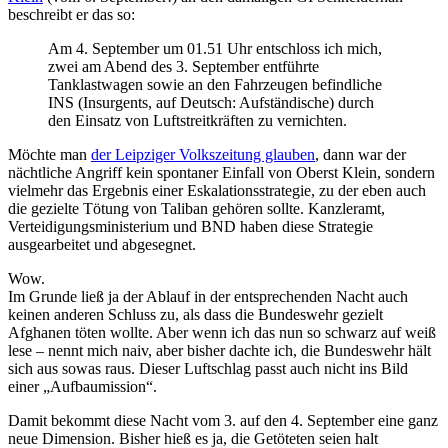
beschreibt er das so:
Am 4. September um 01.51 Uhr entschloss ich mich,
zwei am Abend des 3. September entführte
Tanklastwagen sowie an den Fahrzeugen befindliche
INS (Insurgents, auf Deutsch: Aufständische) durch
den Einsatz von Luftstreitkräften zu vernichten.
Möchte man
der Leipziger Volkszeitung glauben
, dann war der
nächtliche Angriff kein spontaner Einfall von Oberst Klein, sondern
vielmehr das Ergebnis einer Eskalationsstrategie, zu der eben auch
die gezielte Tötung von Taliban gehören sollte. Kanzleramt,
Verteidigungsministerium und BND haben diese Strategie
ausgearbeitet und abgesegnet.
Wow.
Im Grunde ließ ja der Ablauf in der entsprechenden Nacht auch
keinen anderen Schluss zu, als dass die Bundeswehr gezielt
Afghanen töten wollte. Aber wenn ich das nun so schwarz auf weiß
lese – nennt mich naiv, aber bisher dachte ich, die Bundeswehr hält
sich aus sowas raus. Dieser Luftschlag passt auch nicht ins Bild
einer „Aufbaumission“.
Damit bekommt diese Nacht vom 3. auf den 4. September eine ganz
neue Dimension. Bisher hieß es ja, die Getöteten seien halt