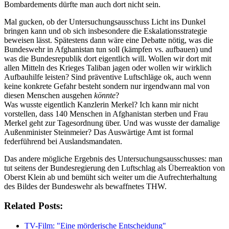
Bombardements dürfte man auch dort nicht sein.
Mal gucken, ob der Untersuchungsausschuss Licht ins Dunkel
bringen kann und ob sich insbesondere die Eskalationsstrategie
beweisen lässt. Spätestens dann wäre eine Debatte nötig, was die
Bundeswehr in Afghanistan tun soll (kämpfen vs. aufbauen) und
was die Bundesrepublik dort eigentlich will. Wollen wir dort mit
allen Mitteln des Krieges Taliban jagen oder wollen wir wirklich
Aufbauhilfe leisten? Sind präventive Luftschläge ok, auch wenn
keine konkrete Gefahr besteht sondern nur irgendwann mal von
diesen Menschen ausgehen
könnte
?
Was wusste eigentlich Kanzlerin Merkel? Ich kann mir nicht
vorstellen, dass 140 Menschen in Afghanistan sterben und Frau
Merkel geht zur Tagesordnung über. Und was wusste der damalige
Außenminister Steinmeier? Das Auswärtige Amt ist formal
federführend bei Auslandsmandaten.
Das andere mögliche Ergebnis des Untersuchungsausschusses: man
tut seitens der Bundesregierung den Luftschlag als Überreaktion von
Oberst Klein ab und bemüht sich weiter um die Aufrechterhaltung
des Bildes der Bundeswehr als bewaffnetes THW.
Related Posts:
TV-Film: "Eine mörderische Entscheidung"