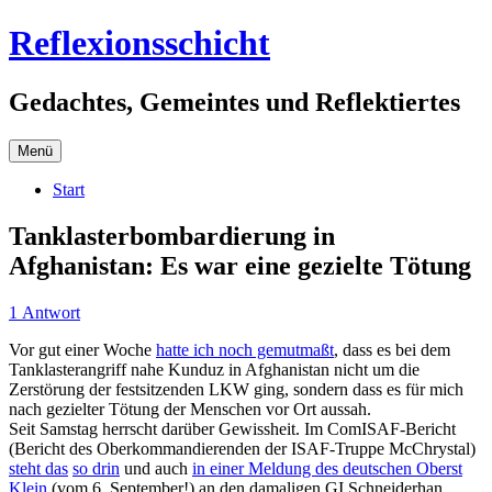
Zum
Reflexionsschicht
Inhalt
springen
Gedachtes, Gemeintes und Reflektiertes
Menü
Start
Tanklasterbombardierung in
Afghanistan: Es war eine gezielte Tötung
1 Antwort
Vor gut einer Woche
hatte ich noch gemutmaßt
, dass es bei dem
Tanklasterangriff nahe Kunduz in Afghanistan nicht um die
Zerstörung der festsitzenden LKW ging, sondern dass es für mich
nach gezielter Tötung der Menschen vor Ort aussah.
Seit Samstag herrscht darüber Gewissheit. Im ComISAF-Bericht
(Bericht des Oberkommandierenden der ISAF-Truppe McChrystal)
steht das
so drin
und auch
in einer Meldung des deutschen Oberst
Klein
(vom 6. September!) an den damaligen GI Schneiderhan