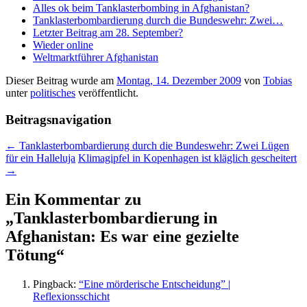
Alles ok beim Tanklasterbombing in Afghanistan?
Tanklasterbombardierung durch die Bundeswehr: Zwei…
Letzter Beitrag am 28. September?
Wieder online
Weltmarktführer Afghanistan
Dieser Beitrag wurde am
Montag, 14. Dezember 2009
von
Tobias
unter
politisches
veröffentlicht.
Beitragsnavigation
←
Tanklasterbombardierung durch die Bundeswehr: Zwei Lügen
für ein Halleluja
Klimagipfel in Kopenhagen ist kläglich gescheitert
→
Ein Kommentar zu
„
Tanklasterbombardierung in
Afghanistan: Es war eine gezielte
Tötung
“
Pingback:
“Eine mörderische Entscheidung” |
Reflexionsschicht