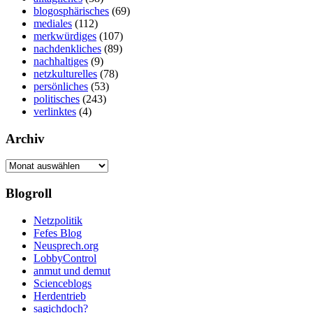
blogosphärisches
(69)
mediales
(112)
merkwürdiges
(107)
nachdenkliches
(89)
nachhaltiges
(9)
netzkulturelles
(78)
persönliches
(53)
politisches
(243)
verlinktes
(4)
Archiv
Archiv
Blogroll
Netzpolitik
Fefes Blog
Neusprech.org
LobbyControl
anmut und demut
Scienceblogs
Herdentrieb
sagichdoch?