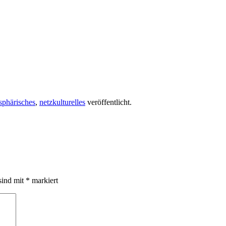
sphärisches
,
netzkulturelles
veröffentlicht.
sind mit
*
markiert