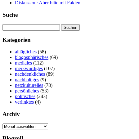
Diskussion: Aber bitte mit Fakten
Suche
Suchen
nach:
Kategorien
alltägliches
(58)
blogosphärisches
(69)
mediales
(112)
merkwürdiges
(107)
nachdenkliches
(89)
nachhaltiges
(9)
netzkulturelles
(78)
persönliches
(53)
politisches
(243)
verlinktes
(4)
Archiv
Archiv
Blogroll