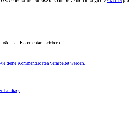
the USA only for the purpose of spam prevention through the
Akismet
pro
n nächsten Kommentar speichern.
 wie deine Kommentardaten verarbeitet werden.
er Landtags