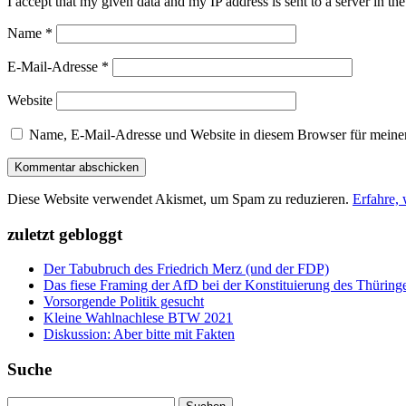
I accept that my given data and my IP address is sent to a server in 
Name
*
E-Mail-Adresse
*
Website
Name, E-Mail-Adresse und Website in diesem Browser für meine
Diese Website verwendet Akismet, um Spam zu reduzieren.
Erfahre,
zuletzt gebloggt
Der Tabubruch des Friedrich Merz (und der FDP)
Das fiese Framing der AfD bei der Konstituierung des Thüring
Vorsorgende Politik gesucht
Kleine Wahlnachlese BTW 2021
Diskussion: Aber bitte mit Fakten
Suche
Suchen