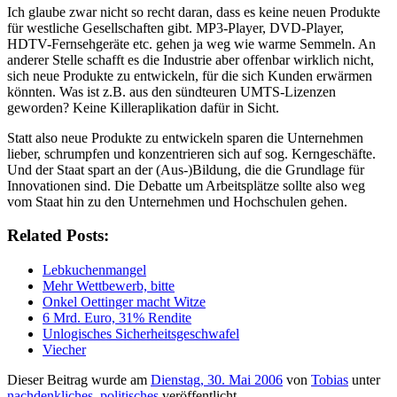
Ich glaube zwar nicht so recht daran, dass es keine neuen Produkte
für westliche Gesellschaften gibt. MP3-Player, DVD-Player,
HDTV-Fernsehgeräte etc. gehen ja weg wie warme Semmeln. An
anderer Stelle schafft es die Industrie aber offenbar wirklich nicht,
sich neue Produkte zu entwickeln, für die sich Kunden erwärmen
könnten. Was ist z.B. aus den sündteuren UMTS-Lizenzen
geworden? Keine Killeraplikation dafür in Sicht.
Statt also neue Produkte zu entwickeln sparen die Unternehmen
lieber, schrumpfen und konzentrieren sich auf sog. Kerngeschäfte.
Und der Staat spart an der (Aus-)Bildung, die die Grundlage für
Innovationen sind. Die Debatte um Arbeitsplätze sollte also weg
vom Staat hin zu den Unternehmen und Hochschulen gehen.
Related Posts:
Lebkuchenmangel
Mehr Wettbewerb, bitte
Onkel Oettinger macht Witze
6 Mrd. Euro, 31% Rendite
Unlogisches Sicherheitsgeschwafel
Viecher
Dieser Beitrag wurde am
Dienstag, 30. Mai 2006
von
Tobias
unter
nachdenkliches
,
politisches
veröffentlicht.