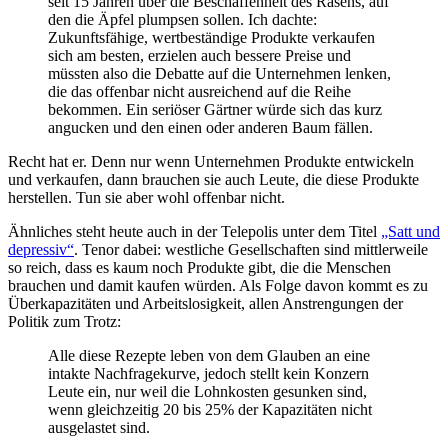
seit 15 Jahren über die Beschaffenheit des Rasens, auf
den die Äpfel plumpsen sollen. Ich dachte:
Zukunftsfähige, wertbeständige Produkte verkaufen
sich am besten, erzielen auch bessere Preise und
müssten also die Debatte auf die Unternehmen lenken,
die das offenbar nicht ausreichend auf die Reihe
bekommen. Ein seriöser Gärtner würde sich das kurz
angucken und den einen oder anderen Baum fällen.
Recht hat er. Denn nur wenn Unternehmen Produkte entwickeln
und verkaufen, dann brauchen sie auch Leute, die diese Produkte
herstellen. Tun sie aber wohl offenbar nicht.
Ähnliches steht heute auch in der Telepolis unter dem Titel
„Satt und
depressiv“
. Tenor dabei: westliche Gesellschaften sind mittlerweile
so reich, dass es kaum noch Produkte gibt, die die Menschen
brauchen und damit kaufen würden. Als Folge davon kommt es zu
Überkapazitäten und Arbeitslosigkeit, allen Anstrengungen der
Politik zum Trotz:
Alle diese Rezepte leben von dem Glauben an eine
intakte Nachfragekurve, jedoch stellt kein Konzern
Leute ein, nur weil die Lohnkosten gesunken sind,
wenn gleichzeitig 20 bis 25% der Kapazitäten nicht
ausgelastet sind.