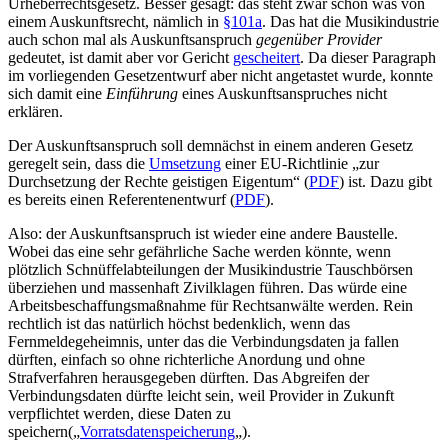
Urheberrechtsgesetz. Besser gesagt: das steht zwar schon was von
einem Auskunftsrecht, nämlich in
§101a
. Das hat die Musikindustrie
auch schon mal als Auskunftsanspruch
gegenüber Provider
gedeutet, ist damit aber vor Gericht
gescheitert
. Da dieser Paragraph
im vorliegenden Gesetzentwurf aber nicht angetastet wurde, konnte
sich damit eine
Einführung
eines Auskunftsanspruches nicht
erklären.
Der Auskunftsanspruch soll demnächst in einem anderen Gesetz
geregelt sein, dass die
Umsetzung
einer EU-Richtlinie „zur
Durchsetzung der Rechte geistigen Eigentum“ (
PDF
) ist. Dazu gibt
es bereits einen Referentenentwurf (
PDF
).
Also: der Auskunftsanspruch ist wieder eine andere Baustelle.
Wobei das eine sehr gefährliche Sache werden könnte, wenn
plötzlich Schnüffelabteilungen der Musikindustrie Tauschbörsen
überziehen und massenhaft Zivilklagen führen. Das würde eine
Arbeitsbeschaffungsmaßnahme für Rechtsanwälte werden. Rein
rechtlich ist das natürlich höchst bedenklich, wenn das
Fernmeldegeheimnis, unter das die Verbindungsdaten ja fallen
dürften, einfach so ohne richterliche Anordung und ohne
Strafverfahren herausgegeben dürften. Das Abgreifen der
Verbindungsdaten dürfte leicht sein, weil Provider in Zukunft
verpflichtet werden, diese Daten zu
speichern(„
Vorratsdatenspeicherung
„).