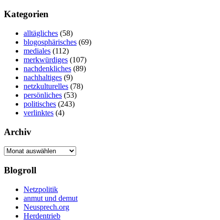
nach:
Kategorien
alltägliches
(58)
blogosphärisches
(69)
mediales
(112)
merkwürdiges
(107)
nachdenkliches
(89)
nachhaltiges
(9)
netzkulturelles
(78)
persönliches
(53)
politisches
(243)
verlinktes
(4)
Archiv
Archiv
Blogroll
Netzpolitik
anmut und demut
Neusprech.org
Herdentrieb