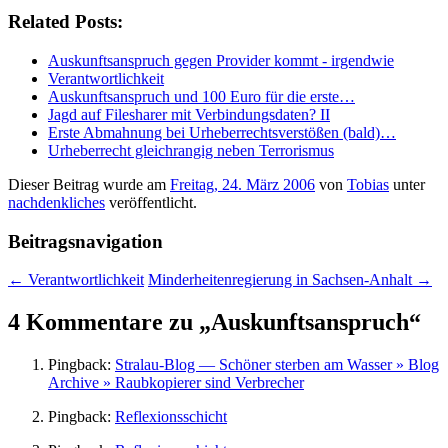
Related Posts:
Auskunftsanspruch gegen Provider kommt - irgendwie
Verantwortlichkeit
Auskunftsanspruch und 100 Euro für die erste…
Jagd auf Filesharer mit Verbindungsdaten? II
Erste Abmahnung bei Urheberrechtsverstößen (bald)…
Urheberrecht gleichrangig neben Terrorismus
Dieser Beitrag wurde am
Freitag, 24. März 2006
von
Tobias
unter
nachdenkliches
veröffentlicht.
Beitragsnavigation
←
Verantwortlichkeit
Minderheitenregierung in Sachsen-Anhalt
→
4 Kommentare zu „
Auskunftsanspruch
“
Pingback:
Stralau-Blog — Schöner sterben am Wasser » Blog
Archive » Raubkopierer sind Verbrecher
Pingback:
Reflexionsschicht